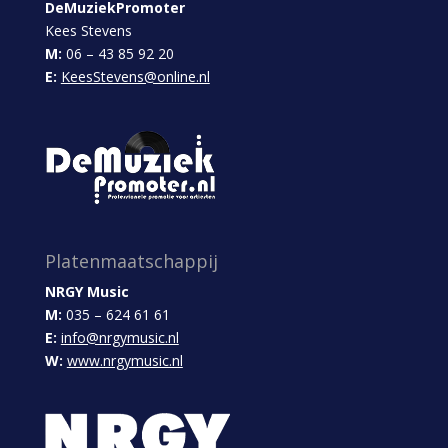
DeMuziekPromoter
Kees Stevens
M:
06 – 43 85 92 20
E:
KeesStevens@online.nl
Platenmaatschappij
NRGY Music
M:
035 – 624 61 61
E:
info@nrgymusic.nl
W:
www.nrgymusic.nl