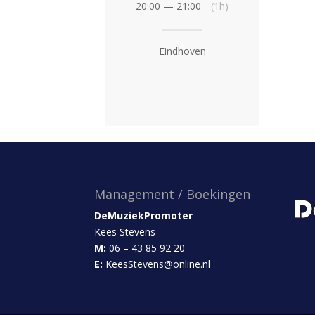
20:00 — 21:00
(1h)
Eindhoven
Management / Boekingen
DeMuziekPromoter
Kees Stevens
M:
06 – 43 85 92 20
E:
KeesStevens@online.nl