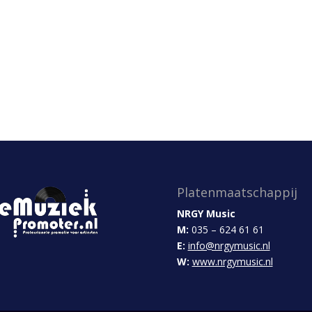
Platenmaatschappij
NRGY Music
M:
035 – 624 61 61
E:
info@nrgymusic.nl
W:
www.nrgymusic.nl