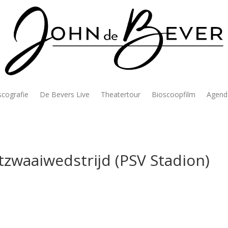
scografie
De Bevers Live
Theatertour
Bioscoopfilm
Agend
zwaaiwedstrijd (PSV Stadion)