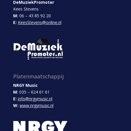
DeMuziekPromoter
Kees Stevens
M:
06 – 43 85 92 20
E:
KeesStevens@online.nl
Platenmaatschappij
NRGY Music
M:
035 – 624 61 61
E:
info@nrgymusic.nl
W:
www.nrgymusic.nl