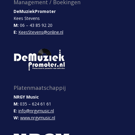
Management / Boekingen
DeMuziekPromoter
Kees Stevens
M:
06 – 43 85 92 20
E:
KeesStevens@online.nl
Platenmaatschappij
NRGY Music
M:
035 – 624 61 61
E:
info@nrgymusic.nl
W:
www.nrgymusic.nl