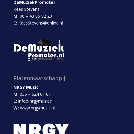
DeMuziekPromoter
Kees Stevens
M:
06 – 43 85 92 20
E:
KeesStevens@online.nl
Platenmaatschappij
NRGY Music
M:
035 – 624 61 61
E:
info@nrgymusic.nl
W:
www.nrgymusic.nl