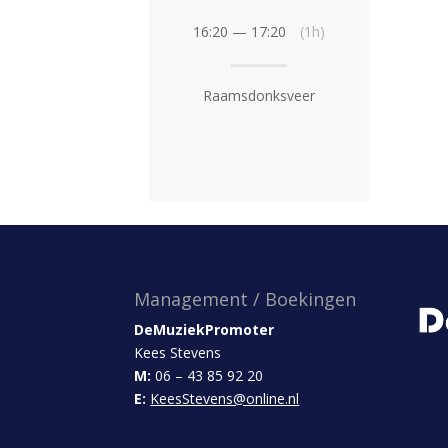
16:20 — 17:20
(1h)
Raamsdonksveer
Management / Boekingen
DeMuziekPromoter
Kees Stevens
M:
06 – 43 85 92 20
E:
KeesStevens@online.nl