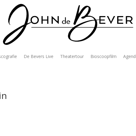
scografie
De Bevers Live
Theatertour
Bioscoopfilm
Agend
in