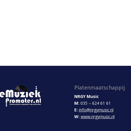
Platenmaatschappij
NRGY Music
M:
035 – 624 61 61
E:
info@nrgymusic.nl
W:
www.nrgymusic.nl