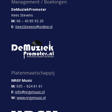
Management / Boekingen
DeMuziekPromoter
Kees Stevens
M:
06 – 43 85 92 20
E:
KeesStevens@online.nl
Platenmaatschappij
NRGY Music
M:
035 – 624 61 61
E:
info@nrgymusic.nl
W:
www.nrgymusic.nl