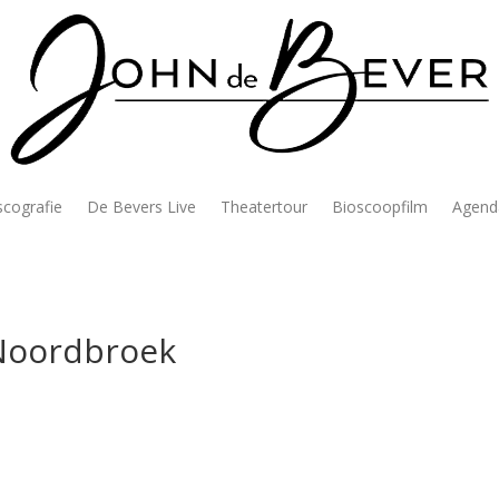
scografie
De Bevers Live
Theatertour
Bioscoopfilm
Agend
 Noordbroek