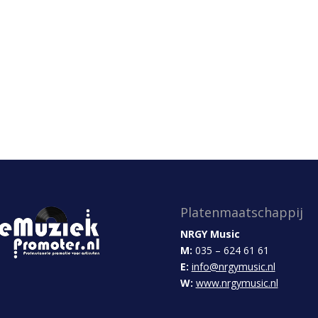
Platenmaatschappij
NRGY Music
M:
035 – 624 61 61
E:
info@nrgymusic.nl
W:
www.nrgymusic.nl