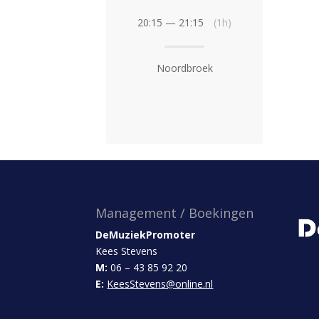
20:15 — 21:15
(1h)
Noordbroek
Management / Boekingen
DeMuziekPromoter
Kees Stevens
M:
06 – 43 85 92 20
E:
KeesStevens@online.nl