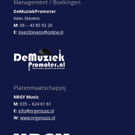
Management / Boekingen
DeMuziekPromoter
Kees Stevens
M:
06 – 43 85 92 20
E:
KeesStevens@online.nl
Platenmaatschappij
NRGY Music
M:
035 – 624 61 61
E:
info@nrgymusic.nl
W:
www.nrgymusic.nl