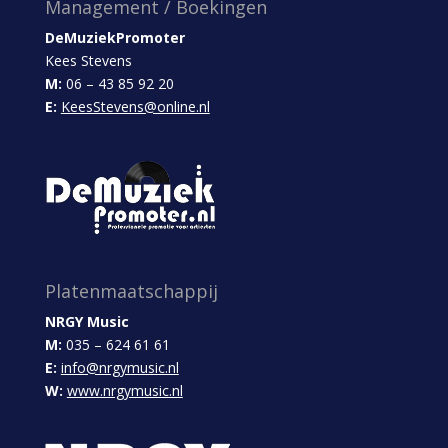
Management / Boekingen
DeMuziekPromoter
Kees Stevens
M:
06 – 43 85 92 20
E:
KeesStevens@online.nl
Platenmaatschappij
NRGY Music
M:
035 – 624 61 61
E:
info@nrgymusic.nl
W:
www.nrgymusic.nl