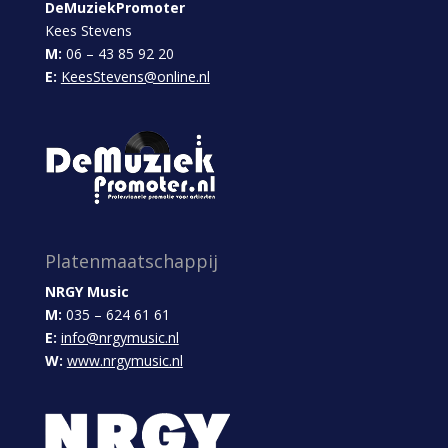
DeMuziekPromoter
Kees Stevens
M:
06 – 43 85 92 20
E:
KeesStevens@online.nl
Platenmaatschappij
NRGY Music
M:
035 – 624 61 61
E:
info@nrgymusic.nl
W:
www.nrgymusic.nl