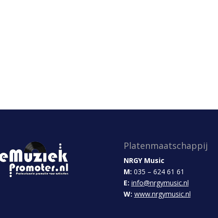
Platenmaatschappij
NRGY Music
M:
035 – 624 61 61
E:
info@nrgymusic.nl
W:
www.nrgymusic.nl