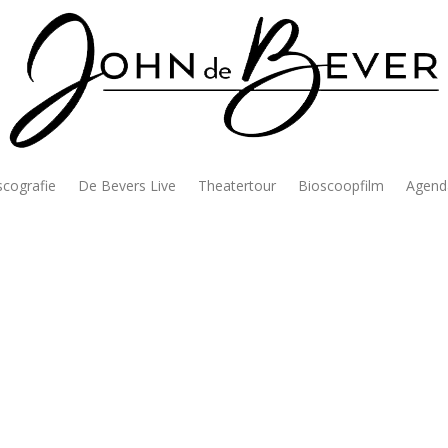
scografie
De Bevers Live
Theatertour
Bioscoopfilm
Agend