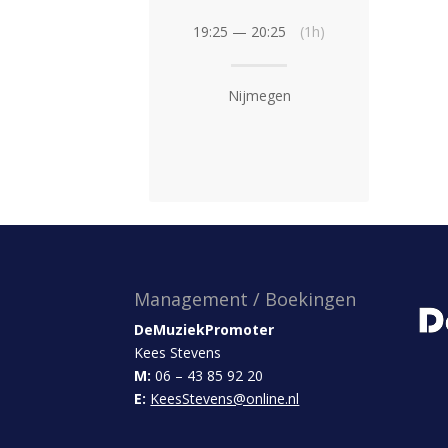
19:25 — 20:25
(1h)
Nijmegen
Management / Boekingen
DeMuziekPromoter
Kees Stevens
M:
06 – 43 85 92 20
E:
KeesStevens@online.nl