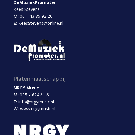
DeMuziekPromoter
Kees Stevens
M:
06 – 43 85 92 20
E:
KeesStevens@online.nl
Platenmaatschappij
NRGY Music
M:
035 – 624 61 61
E:
info@nrgymusic.nl
W:
www.nrgymusic.nl