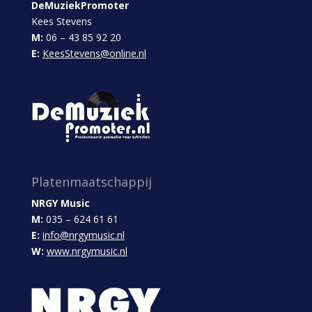
DeMuziekPromoter
Kees Stevens
M:
06 – 43 85 92 20
E:
KeesStevens@online.nl
Platenmaatschappij
NRGY Music
M:
035 – 624 61 61
E:
info@nrgymusic.nl
W:
www.nrgymusic.nl