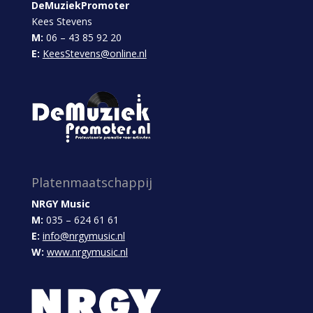
DeMuziekPromoter
Kees Stevens
M:
06 – 43 85 92 20
E:
KeesStevens@online.nl
Platenmaatschappij
NRGY Music
M:
035 – 624 61 61
E:
info@nrgymusic.nl
W:
www.nrgymusic.nl