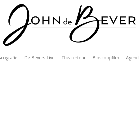
scografie
De Bevers Live
Theatertour
Bioscoopfilm
Agend