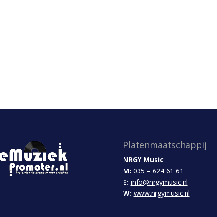
Platenmaatschappij
NRGY Music
M:
035 – 624 61 61
E:
info@nrgymusic.nl
W:
www.nrgymusic.nl