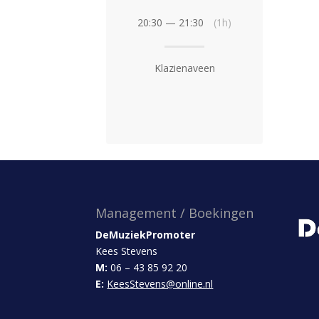
20:30 — 21:30
(1h)
Klazienaveen
Management / Boekingen
DeMuziekPromoter
Kees Stevens
M:
06 – 43 85 92 20
E:
KeesStevens@online.nl