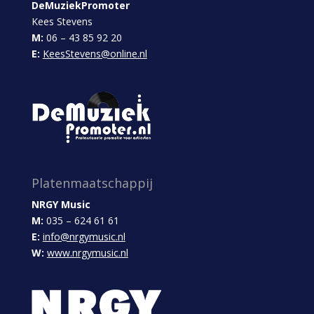
DeMuziekPromoter
Kees Stevens
M:
06 – 43 85 92 20
E:
KeesStevens@online.nl
Platenmaatschappij
NRGY Music
M:
035 – 624 61 61
E:
info@nrgymusic.nl
W:
www.nrgymusic.nl