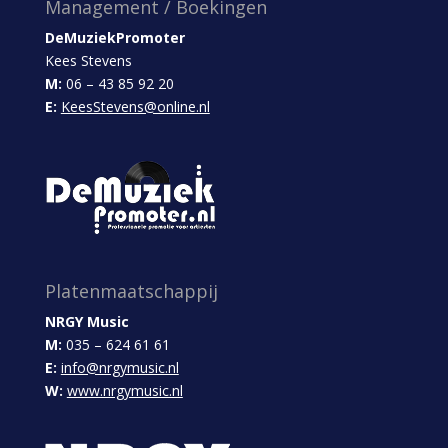
Management / Boekingen
DeMuziekPromoter
Kees Stevens
M:
06 – 43 85 92 20
E:
KeesStevens@online.nl
Platenmaatschappij
NRGY Music
M:
035 – 624 61 61
E:
info@nrgymusic.nl
W:
www.nrgymusic.nl