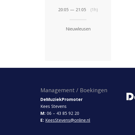
20:05 — 21:05
(1h)
Nieuwleusen
Management / Boekingen
DeMuziekPromoter
Kees Stevens
M:
06 – 43 85 92 20
E:
KeesStevens@online.nl