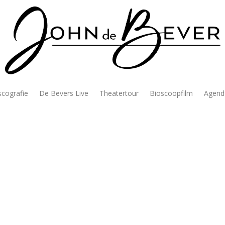
scografie
De Bevers Live
Theatertour
Bioscoopfilm
Agend