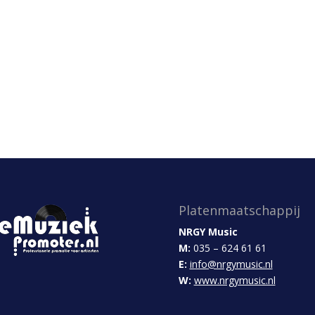
Platenmaatschappij
NRGY Music
M:
035 – 624 61 61
E:
info@nrgymusic.nl
W:
www.nrgymusic.nl