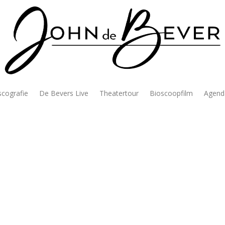
scografie
De Bevers Live
Theatertour
Bioscoopfilm
Agend