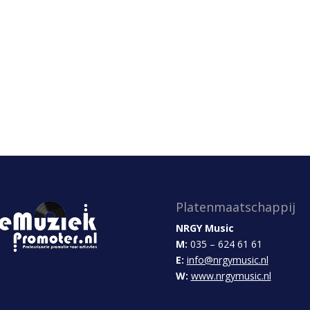
Platenmaatschappij
NRGY Music
M:
035 – 624 61 61
E:
info@nrgymusic.nl
W:
www.nrgymusic.nl