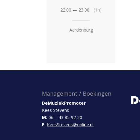
22:00 — 23:00
(1h)
Aardenburg
Management / Boekingen
DeMuziekPromoter
Kees Stevens
M:
06 – 43 85 92 20
E:
KeesStevens@online.nl