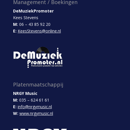
Management / Boekingen
DeMuziekPromoter
Kees Stevens
M:
06 – 43 85 92 20
E:
KeesStevens@online.nl
Platenmaatschappij
NRGY Music
M:
035 – 624 61 61
E:
info@nrgymusic.nl
W:
www.nrgymusic.nl