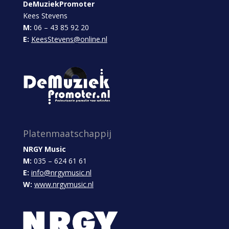
DeMuziekPromoter
Kees Stevens
M:
06 – 43 85 92 20
E:
KeesStevens@online.nl
Platenmaatschappij
NRGY Music
M:
035 – 624 61 61
E:
info@nrgymusic.nl
W:
www.nrgymusic.nl