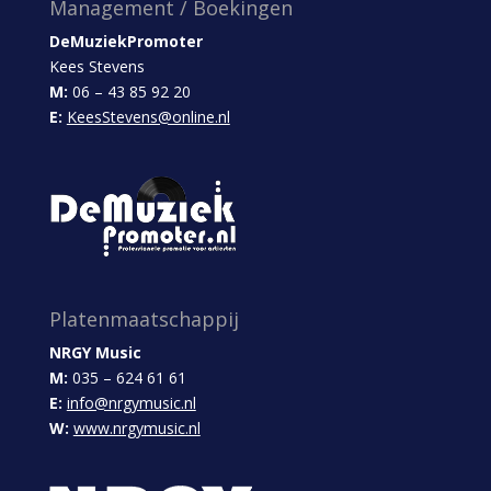
Management / Boekingen
DeMuziekPromoter
Kees Stevens
M:
06 – 43 85 92 20
E:
KeesStevens@online.nl
Platenmaatschappij
NRGY Music
M:
035 – 624 61 61
E:
info@nrgymusic.nl
W:
www.nrgymusic.nl