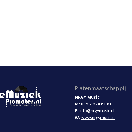
Platenmaatschappij
NRGY Music
M:
035 – 624 61 61
E:
info@nrgymusic.nl
W:
www.nrgymusic.nl