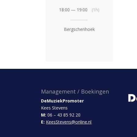
18:00 — 19:00
(1h)
Bergschenhoek
Management / Boekingen
DeMuziekPromoter
Kees Stevens
M:
06 – 43 85 92 20
E:
KeesStevens@online.nl