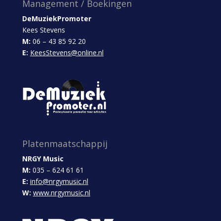
Management / Boekingen
DeMuziekPromoter
Kees Stevens
M:
06 – 43 85 92 20
E:
KeesStevens@online.nl
Platenmaatschappij
NRGY Music
M:
035 – 624 61 61
E:
info@nrgymusic.nl
W:
www.nrgymusic.nl