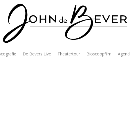
scografie
De Bevers Live
Theatertour
Bioscoopfilm
Agend