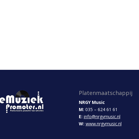
Platenmaatschappij
NRGY Music
M:
035 – 624 61 61
E:
info@nrgymusic.nl
W:
www.nrgymusic.nl