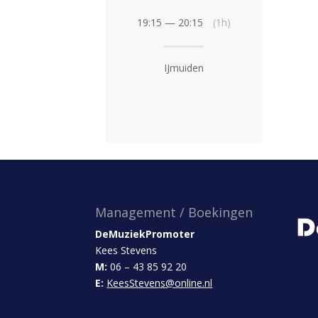
19:15 — 20:15
(1h)
IJmuiden
Management / Boekingen
DeMuziekPromoter
Kees Stevens
M:
06 – 43 85 92 20
E:
KeesStevens@online.nl