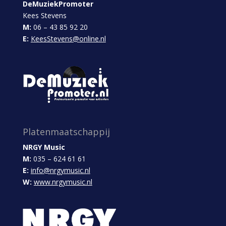
DeMuziekPromoter
Kees Stevens
M:
06 – 43 85 92 20
E:
KeesStevens@online.nl
Platenmaatschappij
NRGY Music
M:
035 – 624 61 61
E:
info@nrgymusic.nl
W:
www.nrgymusic.nl