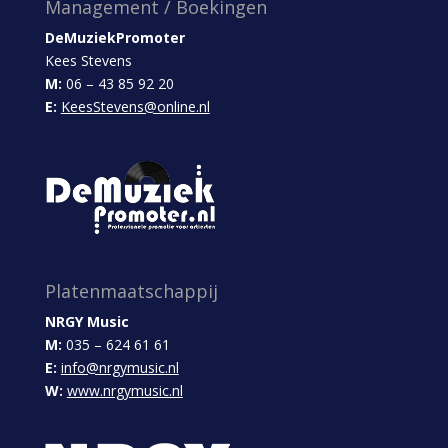
Management / Boekingen
DeMuziekPromoter
Kees Stevens
M:
06 – 43 85 92 20
E:
KeesStevens@online.nl
Platenmaatschappij
NRGY Music
M:
035 – 624 61 61
E:
info@nrgymusic.nl
W:
www.nrgymusic.nl