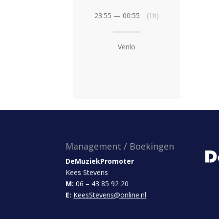
23:55 — 00:55
(1h)
Venlo
Management / Boekingen
DeMuziekPromoter
Kees Stevens
M:
06 – 43 85 92 20
E:
KeesStevens@online.nl