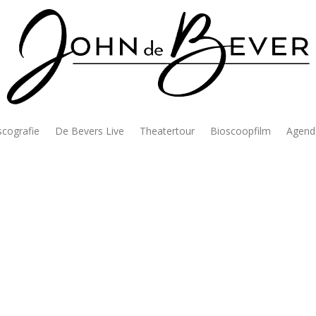
scografie
De Bevers Live
Theatertour
Bioscoopfilm
Agend