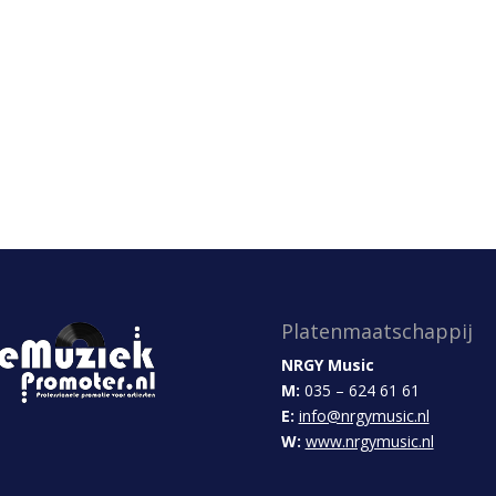
Platenmaatschappij
NRGY Music
M:
035 – 624 61 61
E:
info@nrgymusic.nl
W:
www.nrgymusic.nl