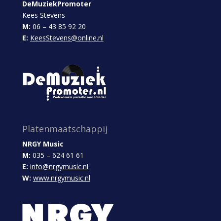
DeMuziekPromoter
Kees Stevens
M:
06 – 43 85 92 20
E:
KeesStevens@online.nl
Platenmaatschappij
NRGY Music
M:
035 – 624 61 61
E:
info@nrgymusic.nl
W:
www.nrgymusic.nl