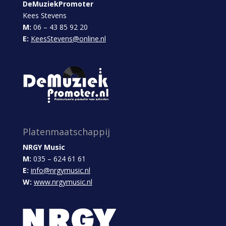
DeMuziekPromoter
Kees Stevens
M:
06 – 43 85 92 20
E:
KeesStevens@online.nl
Platenmaatschappij
NRGY Music
M:
035 – 624 61 61
E:
info@nrgymusic.nl
W:
www.nrgymusic.nl