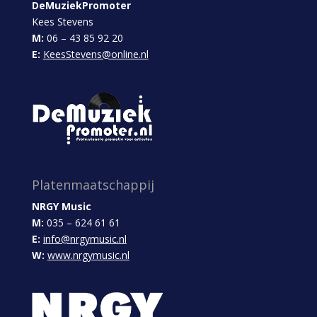
DeMuziekPromoter
Kees Stevens
M:
06 – 43 85 92 20
E:
KeesStevens@online.nl
Platenmaatschappij
NRGY Music
M:
035 – 624 61 61
E:
info@nrgymusic.nl
W:
www.nrgymusic.nl