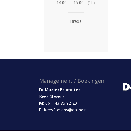
14:00 — 15:00
(1h)
Breda
Management / Boekingen
DeMuziekPromoter
Kees Stevens
M:
06 – 43 85 92 20
E:
KeesStevens@online.nl