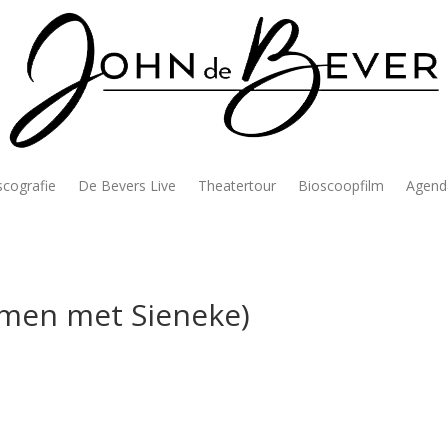
scografie
De Bevers Live
Theatertour
Bioscoopfilm
Agend
amen met Sieneke)