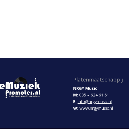
Platenmaatschappij
NRGY Music
M:
035 – 624 61 61
E:
info@nrgymusic.nl
W:
www.nrgymusic.nl