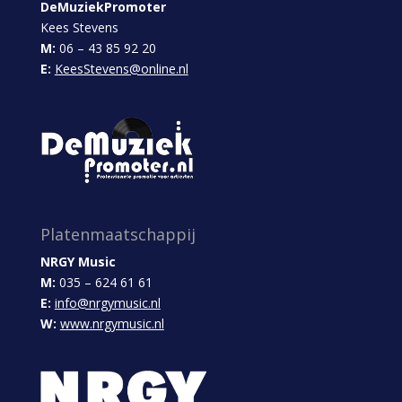
DeMuziekPromoter
Kees Stevens
M:
06 – 43 85 92 20
E:
KeesStevens@online.nl
Platenmaatschappij
NRGY Music
M:
035 – 624 61 61
E:
info@nrgymusic.nl
W:
www.nrgymusic.nl