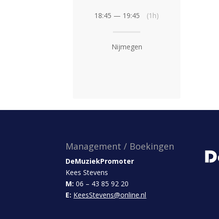
18:45 — 19:45
(1h)
Nijmegen
Management / Boekingen
DeMuziekPromoter
Kees Stevens
M:
06 – 43 85 92 20
E:
KeesStevens@online.nl