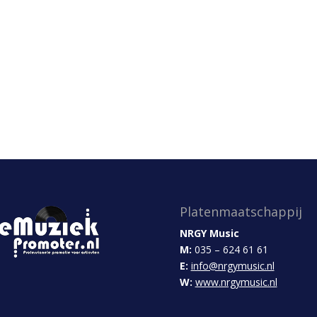
Platenmaatschappij
NRGY Music
M:
035 – 624 61 61
E:
info@nrgymusic.nl
W:
www.nrgymusic.nl