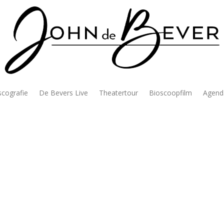
scografie
De Bevers Live
Theatertour
Bioscoopfilm
Agend