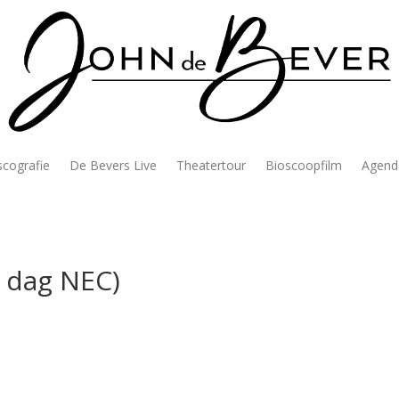
scografie
De Bevers Live
Theatertour
Bioscoopfilm
Agend
n dag NEC)