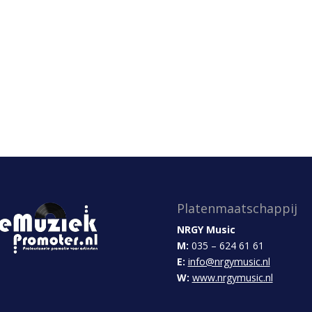
Platenmaatschappij
NRGY Music
M:
035 – 624 61 61
E:
info@nrgymusic.nl
W:
www.nrgymusic.nl