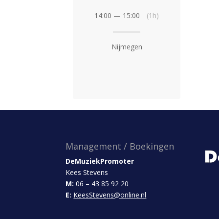
14:00 — 15:00
(1h)
Nijmegen
Management / Boekingen
DeMuziekPromoter
Kees Stevens
M:
06 – 43 85 92 20
E:
KeesStevens@online.nl