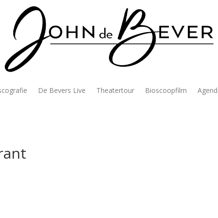
scografie
De Bevers Live
Theatertour
Bioscoopfilm
Agend
rant