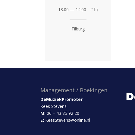
13:00 — 14:00
(1h)
Tilburg
Management / Boekingen
DeMuziekPromoter
Kees Stevens
M:
06 – 43 85 92 20
E:
KeesStevens@online.nl