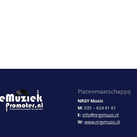
Platenmaatschappij
NRGY Music
M:
035 – 624 61 61
E:
info@nrgymusic.nl
W:
www.nrgymusic.nl