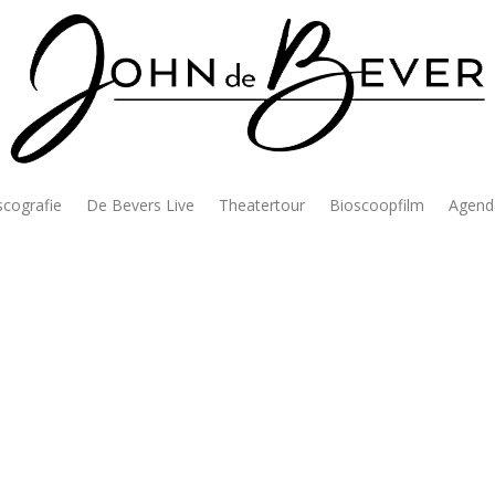
scografie
De Bevers Live
Theatertour
Bioscoopfilm
Agend