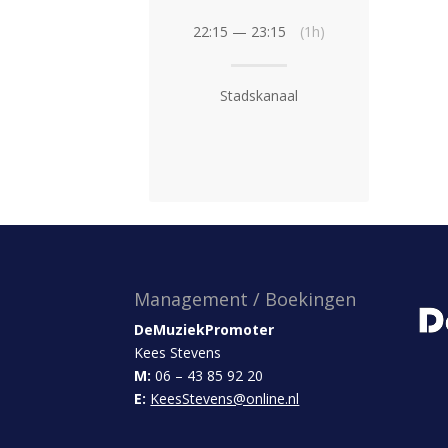
22:15 — 23:15
(1h)
Stadskanaal
Management / Boekingen
DeMuziekPromoter
Kees Stevens
M:
06 – 43 85 92 20
E:
KeesStevens@online.nl