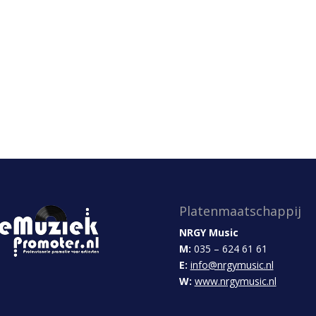
Platenmaatschappij
NRGY Music
M:
035 – 624 61 61
E:
info@nrgymusic.nl
W:
www.nrgymusic.nl