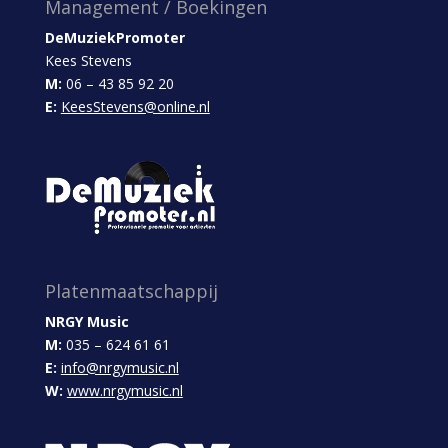
Management / Boekingen
DeMuziekPromoter
Kees Stevens
M:
06 – 43 85 92 20
E:
KeesStevens@online.nl
Platenmaatschappij
NRGY Music
M:
035 – 624 61 61
E:
info@nrgymusic.nl
W:
www.nrgymusic.nl