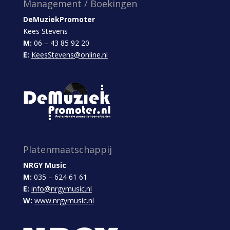
Management / Boekingen
DeMuziekPromoter
Kees Stevens
M:
06 – 43 85 92 20
E:
KeesStevens@online.nl
Platenmaatschappij
NRGY Music
M:
035 – 624 61 61
E:
info@nrgymusic.nl
W:
www.nrgymusic.nl