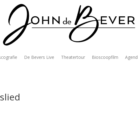
scografie
De Bevers Live
Theatertour
Bioscoopfilm
Agend
slied