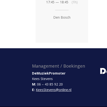
17:45 — 18:45
(1h)
Den Bosch
Management / Boekingen
DeMuziekPromoter
Kees Stevens
M:
06 – 43 85 92 20
E:
KeesStevens@online.nl