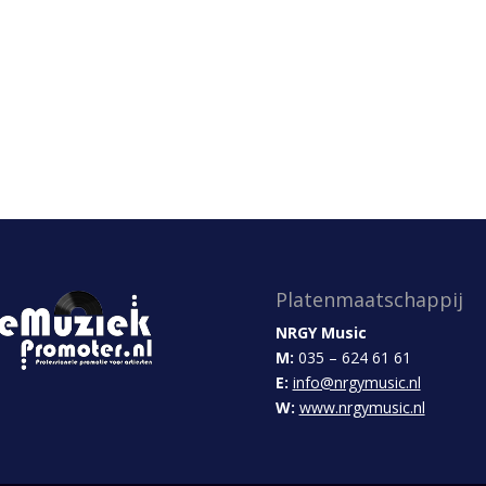
Platenmaatschappij
NRGY Music
M:
035 – 624 61 61
E:
info@nrgymusic.nl
W:
www.nrgymusic.nl