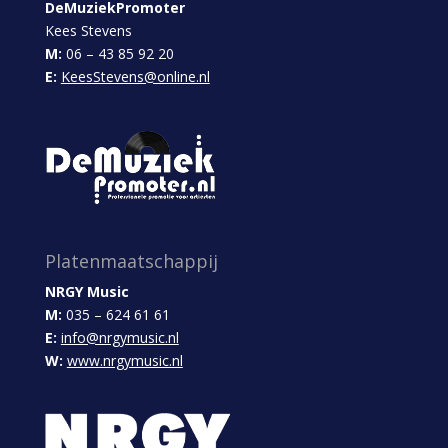
DeMuziekPromoter
Kees Stevens
M:
06 – 43 85 92 20
E:
KeesStevens@online.nl
Platenmaatschappij
NRGY Music
M:
035 – 624 61 61
E:
info@nrgymusic.nl
W:
www.nrgymusic.nl