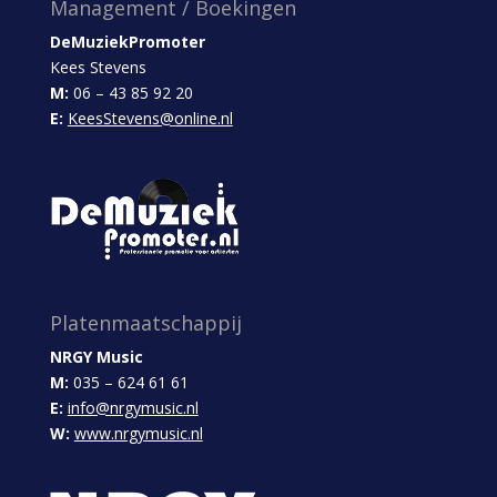
Management / Boekingen
DeMuziekPromoter
Kees Stevens
M:
06 – 43 85 92 20
E:
KeesStevens@online.nl
Platenmaatschappij
NRGY Music
M:
035 – 624 61 61
E:
info@nrgymusic.nl
W:
www.nrgymusic.nl