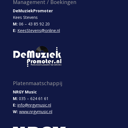
Management / Boekingen
DeMuziekPromoter
Kees Stevens
M:
06 – 43 85 92 20
E:
KeesStevens@online.nl
Platenmaatschappij
NRGY Music
M:
035 – 624 61 61
E:
info@nrgymusic.nl
W:
www.nrgymusic.nl