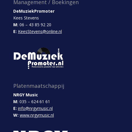
Management / Boekingen
DeMuziekPromoter
Kees Stevens
M:
06 – 43 85 92 20
E:
KeesStevens@online.nl
Platenmaatschappij
NRGY Music
M:
035 – 624 61 61
E:
info@nrgymusic.nl
W:
www.nrgymusic.nl