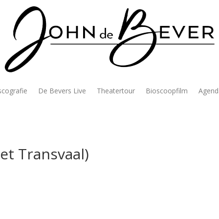
scografie
De Bevers Live
Theatertour
Bioscoopfilm
Agend
et Transvaal)