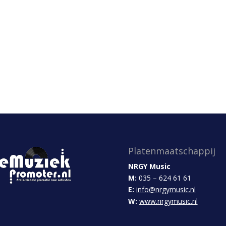
Platenmaatschappij
NRGY Music
M:
035 – 624 61 61
E:
info@nrgymusic.nl
W:
www.nrgymusic.nl