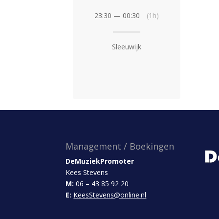
23:30 — 00:30
(1h)
Sleeuwijk
Management / Boekingen
DeMuziekPromoter
Kees Stevens
M:
06 – 43 85 92 20
E:
KeesStevens@online.nl