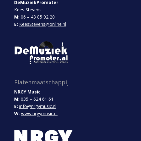
DeMuziekPromoter
Kees Stevens
M:
06 – 43 85 92 20
E:
KeesStevens@online.nl
Platenmaatschappij
NRGY Music
M:
035 – 624 61 61
E:
info@nrgymusic.nl
W:
www.nrgymusic.nl