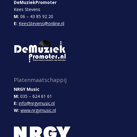
DeMuziekPromoter
Kees Stevens
M:
06 – 43 85 92 20
E:
KeesStevens@online.nl
Platenmaatschappij
NRGY Music
M:
035 – 624 61 61
E:
info@nrgymusic.nl
W:
www.nrgymusic.nl