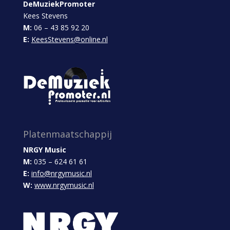
DeMuziekPromoter
Kees Stevens
M:
06 – 43 85 92 20
E:
KeesStevens@online.nl
Platenmaatschappij
NRGY Music
M:
035 – 624 61 61
E:
info@nrgymusic.nl
W:
www.nrgymusic.nl