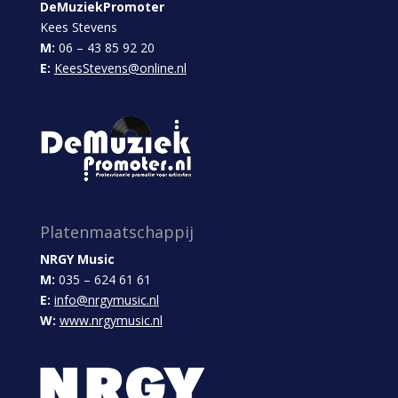
DeMuziekPromoter
Kees Stevens
M:
06 – 43 85 92 20
E:
KeesStevens@online.nl
Platenmaatschappij
NRGY Music
M:
035 – 624 61 61
E:
info@nrgymusic.nl
W:
www.nrgymusic.nl